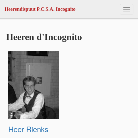
Skip to main content
Heerendispuut P.C.S.A. Incognito
Toggl
navig
Heeren d'Incognito
Heer Rienks