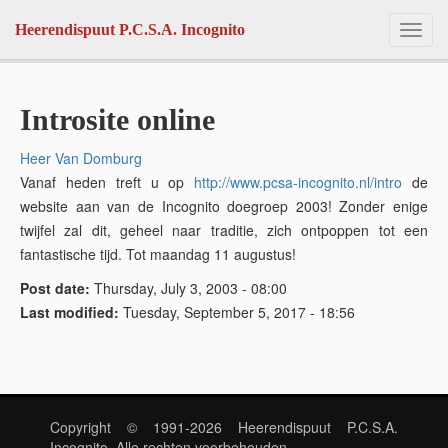
Skip to main content
Heerendispuut P.C.S.A. Incognito
Toggl
navig
Introsite online
Heer Van Domburg
Vanaf heden treft u op
http://www.pcsa-incognito.nl/intro
de
website aan van de Incognito doegroep 2003! Zonder enige
twijfel zal dit, geheel naar traditie, zich ontpoppen tot een
fantastische tijd. Tot maandag 11 augustus!
Post date:
Thursday, July 3, 2003 - 08:00
Last modified:
Tuesday, September 5, 2017 - 18:56
Copyright © 1991-2026 Heerendispuut P.C.S.A.
Incognito. Alle rechten voorbehouden.