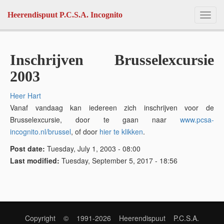
Skip to main content
Heerendispuut P.C.S.A. Incognito
Toggl
navig
Inschrijven Brusselexcursie
2003
Heer Hart
Vanaf vandaag kan iedereen zich inschrijven voor de
Brusselexcursie, door te gaan naar
www.pcsa-
incognito.nl/brussel
, of door
hier te klikken
.
Post date:
Tuesday, July 1, 2003 - 08:00
Last modified:
Tuesday, September 5, 2017 - 18:56
Copyright © 1991-2026 Heerendispuut P.C.S.A.