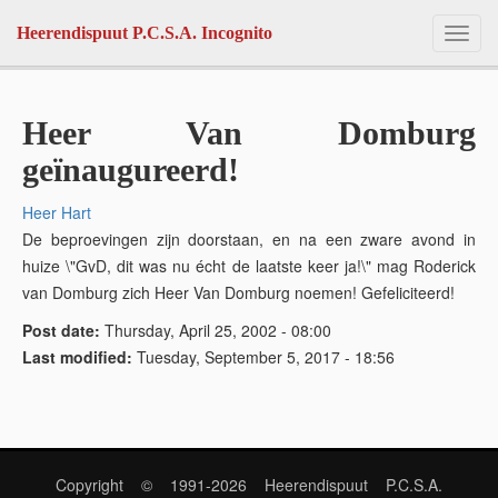
Skip to main content
Heerendispuut P.C.S.A. Incognito
Toggl
navig
Heer Van Domburg
geïnaugureerd!
Heer Hart
De beproevingen zijn doorstaan, en na een zware avond in
huize \"GvD, dit was nu écht de laatste keer ja!\" mag Roderick
van Domburg zich Heer Van Domburg noemen! Gefeliciteerd!
Post date:
Thursday, April 25, 2002 - 08:00
Last modified:
Tuesday, September 5, 2017 - 18:56
Copyright © 1991-2026 Heerendispuut P.C.S.A.